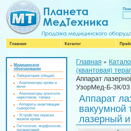
Поис
Главная
Каталог
Прай
Главная
»
Катало
Медицинское
(квантовая) тера
оборудование
Лаборатория (общая)
Аппарат лазерно
- Анализаторы крови и
УзорМед-Б-3К/03 
мочи
- Анализаторы алкоголя,
Аппарат ла
наркотиков, табака
вакуумной 
- Аппараты инактивации
сыворотки
лазерный и
- Устройства окраски
мазков крови
Гистология, морфология,
патанатомия