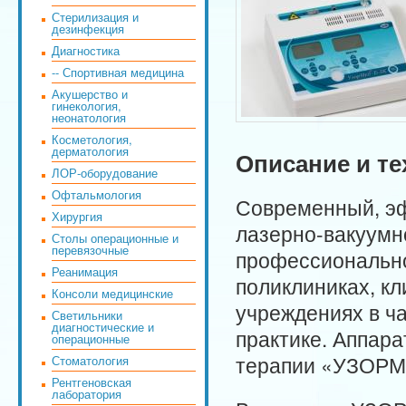
Стерилизация и
дезинфекция
Диагностика
-- Спортивная медицина
Акушерство и
гинекология,
неонатология
Косметология,
дерматология
Описание и те
ЛОР-оборудование
Офтальмология
Современный, эф
Хирургия
лазерно-вакуум
Столы операционные и
перевязочные
профессионально
Реанимация
поликлиниках, кл
Консоли медицинские
учреждениях в ч
Светильники
диагностические и
практике. Аппара
операционные
терапии «УЗОРМЕ
Стоматология
Рентгеновская
лаборатория