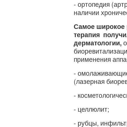
- ортопедия (арт
наличии хроничес
Самое широкое 
терапия получи
дерматологии,
о
биоревитализаци
применения апп
- омолаживающие
(лазерная биоре
- косметологиче
- целлюлит;
- рубцы, инфильт