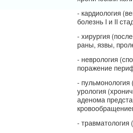
- кардиология (в
болезнь I и II ста
- хирургия (пос
раны, язвы, прол
- неврология (сп
поражение периф
- пульмонология 
урология (хрони
аденома предстат
кровообращением
- травматология 