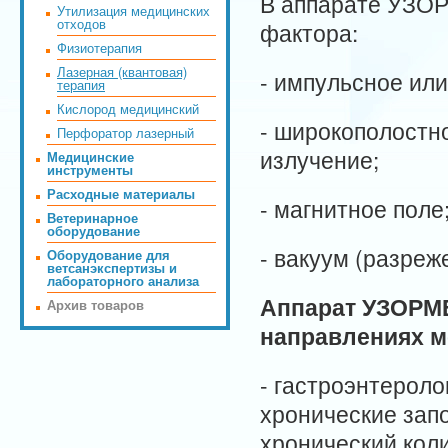
В аппарате УЗОР
Утилизация медицинских
отходов
фактора:
Физиотерапия
Лазерная (квантовая)
- импульсное ил
терапия
Кислород медицинский
- широкополостн
Перфоратор лазерный
излучение;
Медицинские
инструменты
Расходные материалы
- магнитное поле
Ветеринарное
оборудование
- вакуум (разреж
Оборудование для
ветсанэкспертизы и
лабораторного анализа
Аппарат УЗОРМ
Архив товаров
направлениях 
- гастроэнтероло
хронические запо
хронический коли