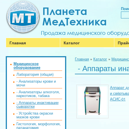
Поис
Главная
Каталог
Прай
Главная
»
Каталог
»
Медицинс
Медицинское
- Аппараты ин
оборудование
Лаборатория (общая)
- Анализаторы крови и
мочи
Аппарат д
- Анализаторы алкоголя,
и свёртыв
наркотиков, табака
АСИС-01
- Аппараты инактивации
сыворотки
- Устройства окраски
мазков крови
Гистология, морфология,
патанатомия