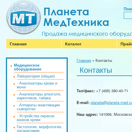
Поис
Главная
Каталог
Прай
Главная
»
Контакты
Медицинское
Контакты
оборудование
Лаборатория (общая)
- Анализаторы крови и
мочи
Тел/факс:
+7 (495) 380-40-71
- Анализаторы алкоголя,
наркотиков, табака
E-mail:
planeta@planeta-med.r
- Аппараты инактивации
сыворотки
Наш адрес:
141069, Московская
- Устройства окраски
мазков крови
Гистология, морфология,
патанатомия