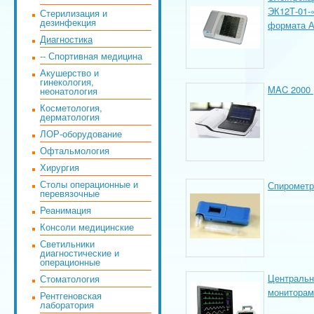
ЭК12Т-01-
Стерилизация и
дезинфекция
формата 
Диагностика
-- Спортивная медицина
Акушерство и
гинекология,
MAC 2000 
неонатология
Косметология,
дерматология
ЛОР-оборудование
Офтальмология
Хирургия
Столы операционные и
Спирометр
перевязочные
Реанимация
Консоли медицинские
Светильники
диагностические и
операционные
Центральн
Стоматология
мониторам 
Рентгеновская
лаборатория