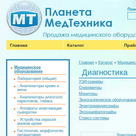
Поис
Главная
Каталог
Прай
Главная
»
Каталог
»
Медицинс
Медицинское
Диагностика
оборудование
Лаборатория (общая)
УЗИ-сканеры
- Анализаторы крови и
Cпирометры
мочи
Мониторы
- Анализаторы алкоголя,
Эндоскопическое оборудован
наркотиков, табака
Электрокардиографы
- Аппараты инактивации
Эхоэнцефалографы
сыворотки
Стресс-системы
- Устройства окраски
мазков крови
Гистология, морфология,
патанатомия
Электрока