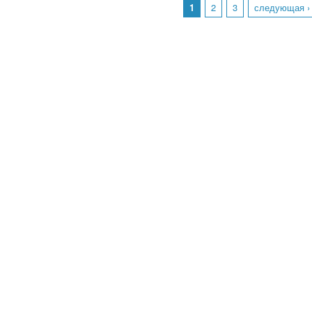
1
2
3
следующая ›