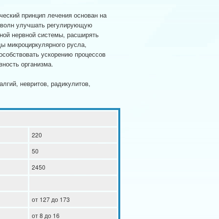
еский принцип лечения основан на
оволн улучшать регулирующую
ной нервной системы, расширять
ы микроциркулярного русла,
пособствовать ускорению процессов
вность организма.
алгий, невритов, радикулитов,
220
50
2450
от 127 до 173
от 8 до 16