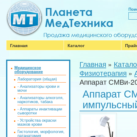
Поис
Главная
Каталог
Прай
Главная
»
Катало
Медицинское
Физиотерапия
»
оборудование
Лаборатория (общая)
Аппарат СМВи-20
- Анализаторы крови и
Аппарат СМ
мочи
- Анализаторы алкоголя,
импульсны
наркотиков, табака
- Аппараты инактивации
сыворотки
- Устройства окраски
мазков крови
Гистология, морфология,
патанатомия