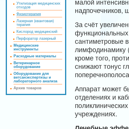
малой интенсивн
Утилизация медицинских
отходов
надпочечников, 
Физиотерапия
Лазерная (квантовая)
За счёт увеличен
терапия
функциональных 
Кислород медицинский
Перфоратор лазерный
сантиметровые в
Медицинские
лимфодинамику (
инструменты
Расходные материалы
кроме того, про
Ветеринарное
снижают тонус г
оборудование
поперечнополоса
Оборудование для
ветсанэкспертизы и
лабораторного анализа
Аппарат может б
Архив товаров
отделениях и ка
поликлинических
учреждениях.
Лечебные эффе