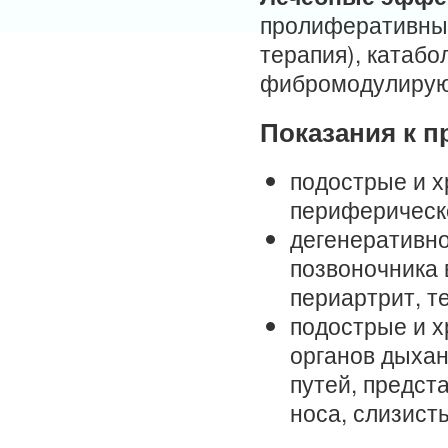
пролиферативный
терапия), катаб
фибромодулирую
Показания к 
подострые и 
периферическо
дегенеративно
позвоночника 
периартрит, т
подострые и 
органов дыхан
путей, предст
носа, слизист