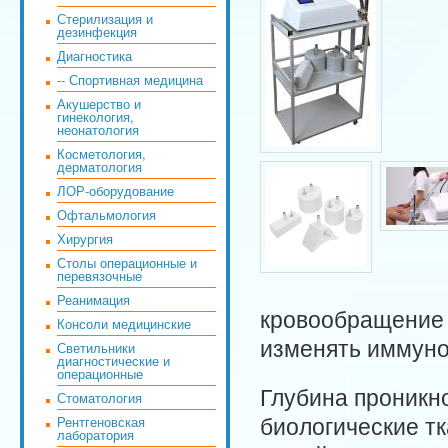
Стерилизация и
дезинфекция
Диагностика
-- Спортивная медицина
Акушерство и
гинекология,
неонатология
Косметология,
дерматология
ЛОР-оборудование
Офтальмология
Хирургия
Столы операционные и
перевязочные
Реанимация
кровообращение 
Консоли медицинские
изменять иммуно
Светильники
диагностические и
операционные
Глубина проникн
Стоматология
биологические т
Рентгеновская
лаборатория