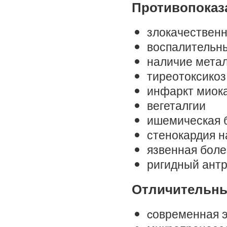
Противопоказ
злокачествен
воспалительн
наличие метал
тиреотоксикоз
инфаркт миока
вегеталгии
ишемическая 
стенокардия н
язвенная боле
ригидный антр
Отличительны
cовременная 