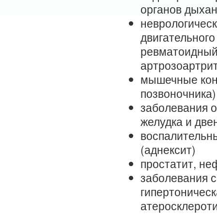
органов дыхан
неврологическ
двигательного
ревматоидный
артрозоартри
мышечные кон
позвоночника)
заболевания о
желудка и две
воспалительны
(аднексит)
простатит, не
заболевания с
гипертоническа
атеросклероти