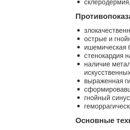
склеродермия,
Противопоказ
злокачествен
острые и гно
ишемическая 
стенокардия н
наличие метал
искусственных
выраженная г
сформировавш
гнойный синус
геморрагическ
Основные тех