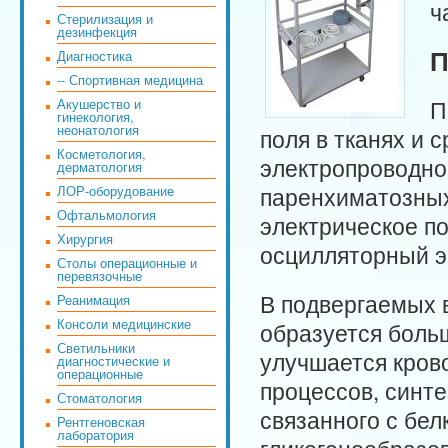
ч
Стерилизация и
дезинфекция
П
Диагностика
-- Спортивная медицина
П
Акушерство и
гинекология,
неонатология
поля в тканях и 
Косметология,
электропроводно
дерматология
паренхиматозных 
ЛОР-оборудование
Офтальмология
электрическое п
Хирургия
осцилляторный 
Столы операционные и
перевязочные
В подвергаемых 
Реанимация
Консоли медицинские
образуется боль
Светильники
улучшается кров
диагностические и
операционные
процессов, синте
Стоматология
связанного с бел
Рентгеновская
лаборатория