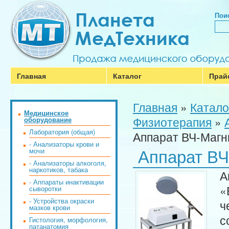
Поис
Главная
Каталог
Прай
Главная
»
Катало
Медицинское
Физиотерапия
»
оборудование
Лаборатория (общая)
Аппарат ВЧ-Магни
- Анализаторы крови и
Аппарат ВЧ
мочи
- Анализаторы алкоголя,
наркотиков, табака
А
- Аппараты инактивации
«
сыворотки
- Устройства окраски
ч
мазков крови
с
Гистология, морфология,
патанатомия