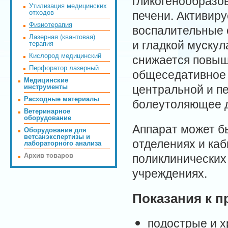
гликогенообразо
Утилизация медицинских
печени. Активир
отходов
Физиотерапия
воспалительные 
Лазерная (квантовая)
и гладкой мускул
терапия
Кислород медицинский
снижается повыш
Перфоратор лазерный
общеседативное 
Медицинские
центральной и п
инструменты
Расходные материалы
болеутоляющее д
Ветеринарное
оборудование
Аппарат может б
Оборудование для
ветсанэкспертизы и
отделениях и ка
лабораторного анализа
поликлинических
Архив товаров
учреждениях.
Показания к 
подострые и 