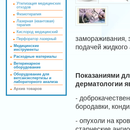
Утилизация медицинских
отходов
Физиотерапия
Лазерная (квантовая)
терапия
Кислород медицинский
замораживания, 
Перфоратор лазерный
подачей жидкого 
Медицинские
инструменты
Расходные материалы
Ветеринарное
оборудование
Показаниями
дл
Оборудование для
ветсанэкспертизы и
лабораторного анализа
дерматологии я
Архив товаров
- доброкачестве
бородавки, конд
- опухоли на кро
старческие анги