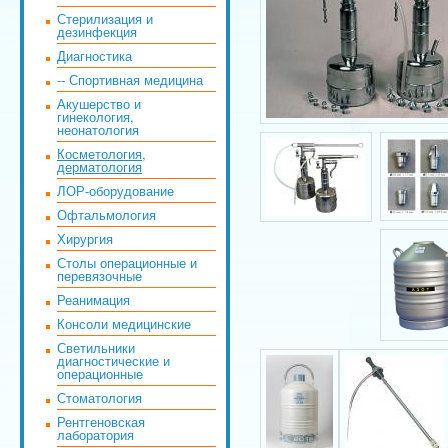
Стерилизация и
дезинфекция
Диагностика
-- Спортивная медицина
Акушерство и
гинекология,
неонатология
Косметология,
дерматология
ЛОР-оборудование
Офтальмология
Хирургия
Столы операционные и
перевязочные
Реанимация
Консоли медицинские
Светильники
диагностические и
операционные
Стоматология
Рентгеновская
лаборатория