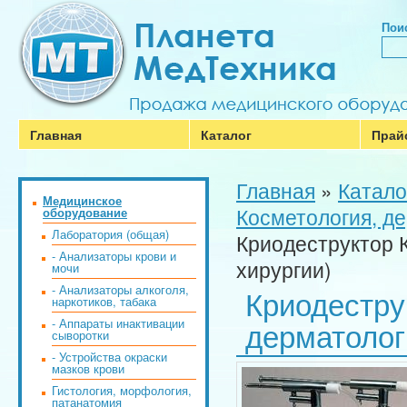
Поис
Главная
Каталог
Прай
Главная
»
Катало
Медицинское
Косметология, д
оборудование
Лаборатория (общая)
Криодеструктор 
- Анализаторы крови и
хирургии)
мочи
- Анализаторы алкоголя,
Криодестру
наркотиков, табака
дерматолог
- Аппараты инактивации
сыворотки
- Устройства окраски
мазков крови
Гистология, морфология,
патанатомия