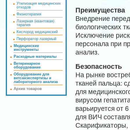
Утилизация медицинских
отходов
Преимущества
Физиотерапия
Внедрение перед
Лазерная (квантовая)
терапия
биологических т
Кислород медицинский
Исключение риск
Перфоратор лазерный
персонала при пр
Медицинские
инструменты
анализ.
Расходные материалы
Ветеринарное
Безопасность
оборудование
На рынке востре
Оборудование для
ветсанэкспертизы и
тканей пальца: с
лабораторного анализа
Архив товаров
для медицинского
вирусом гепатит
варьируется от 6
для ВИЧ составля
Скарификаторы, 