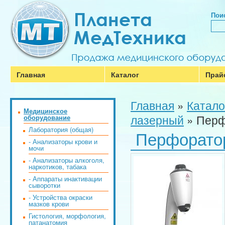
Поис
Главная
Каталог
Прай
Главная
»
Катало
Медицинское
лазерный
»
Перф
оборудование
Лаборатория (общая)
Перфорато
- Анализаторы крови и
мочи
- Анализаторы алкоголя,
наркотиков, табака
- Аппараты инактивации
сыворотки
- Устройства окраски
мазков крови
Гистология, морфология,
патанатомия