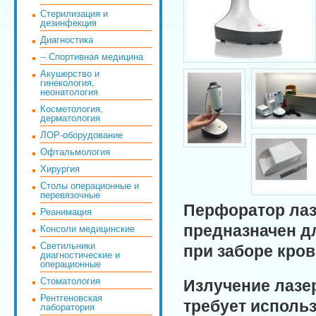
Стерилизация и
дезинфекция
Диагностика
-- Спортивная медицина
Акушерство и
гинекология,
неонатология
Косметология,
дерматология
ЛОР-оборудование
Офтальмология
Хирургия
Столы операционные и
перевязочные
Перфоратор ла
Реанимация
предназначен д
Консоли медицинские
Светильники
при заборе кров
диагностические и
операционные
Излучение лазер
Стоматология
Рентгеновская
требует исполь
лаборатория