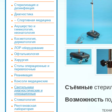
Стерилизация и
дезинфекция
Диагностика
-- Спортивная медицина
Акушерство и
гинекология,
неонатология
Косметология,
дерматология
ЛОР-оборудование
Офтальмология
Хирургия
Столы операционные и
перевязочные
Реанимация
Консоли медицинские
Съёмные
стерил
Светильники
диагностические и
операционные
Возможность
по
Стоматология
Рентгеновская
лаборатория
ТЕХНИ