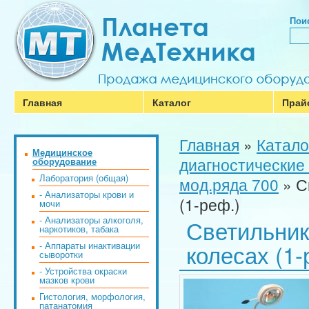
Поис
Главная
Каталог
Прай
Главная
»
Катало
Медицинское
диагностические
оборудование
Лаборатория (общая)
мод.ряда 700
»
С
- Анализаторы крови и
(1-реф.)
мочи
- Анализаторы алкоголя,
Светильник
наркотиков, табака
колесах (1-
- Аппараты инактивации
сыворотки
- Устройства окраски
мазков крови
Гистология, морфология,
патанатомия