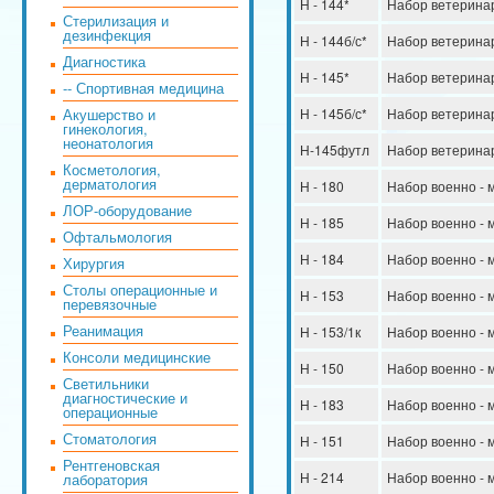
Н - 144*
Набор ветерина
Стерилизация и
дезинфекция
Н - 144б/с*
Набор ветерина
Диагностика
Н - 145*
Набор ветерина
-- Спортивная медицина
Акушерство и
Н - 145б/с*
Набор ветерина
гинекология,
неонатология
Н-145футл
Набор ветерина
Косметология,
дерматология
Н - 180
Набор военно - 
ЛОР-оборудование
Н - 185
Набор военно - 
Офтальмология
Н - 184
Набор военно - 
Хирургия
Столы операционные и
Н - 153
Набор военно - 
перевязочные
Реанимация
Н - 153/1к
Набор военно - 
Консоли медицинские
Н - 150
Набор военно -
Светильники
диагностические и
Н - 183
Набор военно -
операционные
Стоматология
Н - 151
Набор военно -
Рентгеновская
Н - 214
Набор военно - 
лаборатория