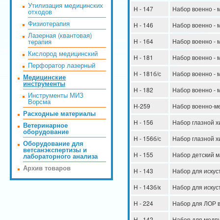
Утилизация медицинских
Н - 147
Набор военно -
отходов
Физиотерапия
Н - 146
Набор военно -
Лазерная (квантовая)
терапия
Н - 164
Набор военно - 
Кислород медицинский
Н - 181
Набор военно - 
Перфоратор лазерный
Н - 181б/с
Набор военно - 
Медицинские
инструменты
Н - 182
Набор военно - 
Инструменты МИЗ
Ворсма
Н-259
Набор военно-м
Расходные материалы
Н - 156
Набор глазной х
Ветеринарное
оборудование
Н - 156б/с
Набор глазной х
Оборудование для
ветсанэкспертизы и
Н - 155
Набор детский 
лабораторного анализа
Архив товаров
Н - 143
Набор для искус
Н - 143б/к
Набор для искус
Н - 224
Набор для ЛОР 
Н - 142
Набор для медп