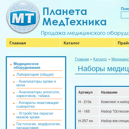
Поис
Главная
Каталог
Прай
Главная
»
Каталог
»
Медицинс
Медицинское
Наборы медиц
оборудование
Лаборатория (общая)
- Анализаторы крови и
мочи
- Анализаторы алкоголя,
Артикул
Название
наркотиков, табака
Н - 210к
Комплект к набо
- Аппараты инактивации
сыворотки
Н - 165
Набор "Остеосин
- Устройства окраски
мазков крови
Н-257 нн
Набор в/м спец
Гистология, морфология,
патанатомия