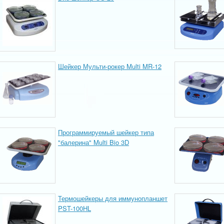
Шейкер Мульти-рокер Multi MR-12
Программируемый шейкер типа
"балерина" Multi Bio 3D
Термошейкеры для иммунопланшет
PST-100HL