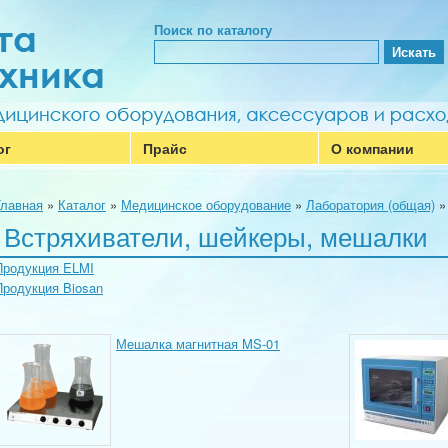
Поиск по каталогу
ог
Прайс
О компании
Главная
»
Каталог
»
Медицинское оборудование
»
Лаборатория (общая)
Встряхиватели, шейкеры, мешалки
Продукция ELMI
Продукция Biosan
Мешалка магнитная MS-01