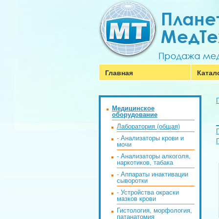
Главная
Катал
Медицинское
оборудование
Лаборатория (общая)
- Анализаторы крови и
мочи
- Анализаторы алкоголя,
наркотиков, табака
- Аппараты инактивации
сыворотки
- Устройства окраски
мазков крови
Гистология, морфология,
патанатомия