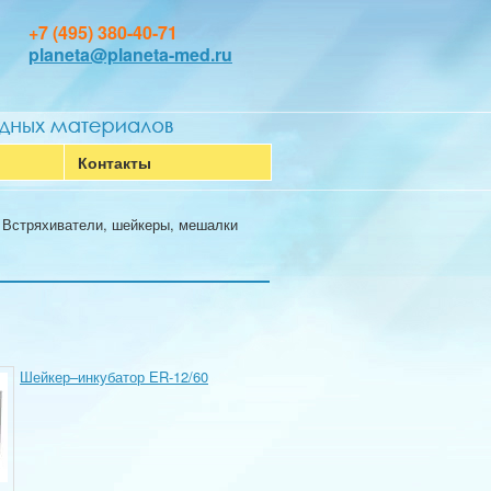
+7 (495) 380-40-71
planeta@planeta-med.ru
Контакты
»
Встряхиватели, шейкеры, мешалки
Шейкер–инкубатор ЕR-12/60