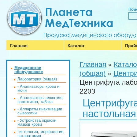
Поис
Главная
Каталог
Прай
Главная
»
Катало
Медицинское
(общая)
»
Центр
оборудование
Лаборатория (общая)
Центрифуга лабо
- Анализаторы крови и
2203
мочи
- Анализаторы алкоголя,
Центрифуга
наркотиков, табака
настольная 
- Аппараты инактивации
сыворотки
- Устройства окраски
мазков крови
Гистология, морфология,
патанатомия