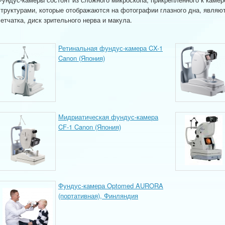
структурами, которые отображаются на фотографии глазного дна, являю
сетчатка, диск зрительного нерва и макула.
Ретинальная фундус-камера CX-1
Canon (Япония)
Мидриатическая фундус-камера
CF-1 Canon (Япония)
Фундус-камера Optomed AURORA
(портативная), Финляндия