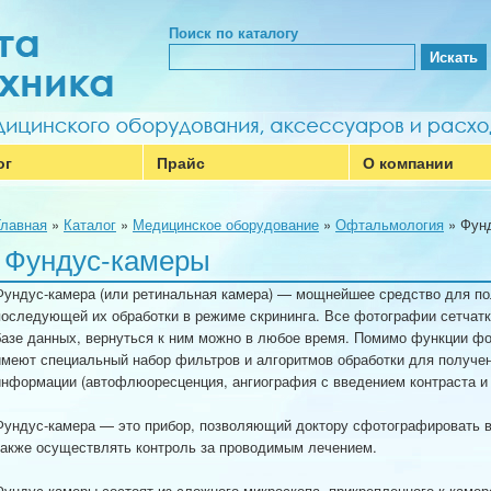
Поиск по каталогу
ог
Прайс
О компании
Главная
»
Каталог
»
Медицинское оборудование
»
Офтальмология
»
Фун
Фундус-камеры
Фундус‑камера (или ретинальная камера) — мощнейшее средство для пол
последующей их обработки в режиме скрининга. Все фотографии сетчат
базе данных, вернуться к ним можно в любое время. Помимо функции ф
имеют специальный набор фильтров и алгоритмов обработки для получе
информации (автофлюоресценция, ангиография с введением контраста и т
Фундус-камера — это прибор, позволяющий доктору сфотографировать ва
также осуществлять контроль за проводимым лечением.
Фундус-камеры состоят из сложного микроскопа, прикрепленного к каме