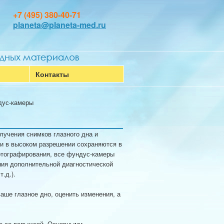
+7 (495) 380-40-71
planeta@planeta-med.ru
Контакты
дус-камеры
учения снимков глазного дна и
ки в высоком разрешении сохраняются в
отографирования, все фундус‑камеры
ния дополнительной диагностической
.д.).
ше глазное дно, оценить изменения, а
ре со вспышкой. Основными