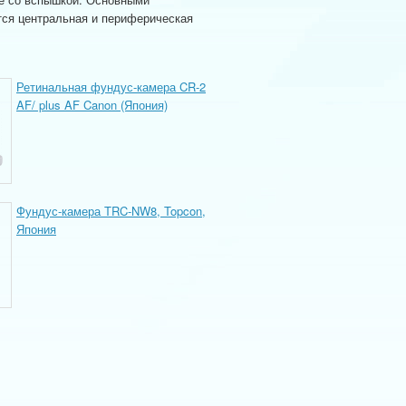
тся центральная и периферическая
Ретинальная фундус-камера CR-2
AF/ plus AF Canon (Япония)
Фундус-камера TRC-NW8, Topcon,
Япония