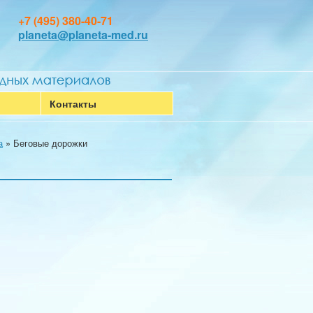
+7 (495) 380-40-71
planeta@planeta-med.ru
Контакты
а
»
Беговые дорожки