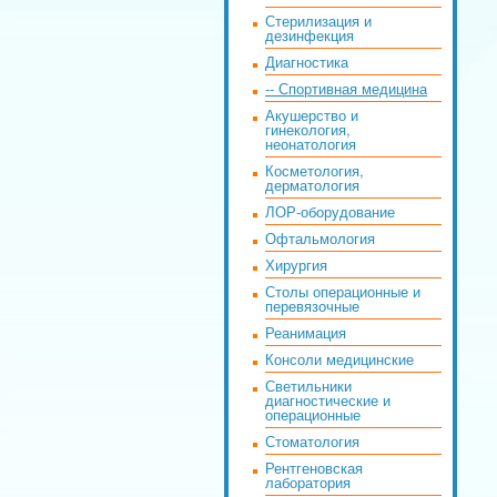
Стерилизация и
дезинфекция
Диагностика
-- Спортивная медицина
Акушерство и
гинекология,
неонатология
Косметология,
дерматология
ЛОР-оборудование
Офтальмология
Хирургия
Столы операционные и
перевязочные
Реанимация
Консоли медицинские
Светильники
диагностические и
операционные
Стоматология
Рентгеновская
лаборатория